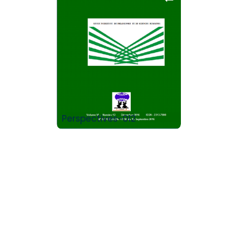
Buy Product
Perspectives-012