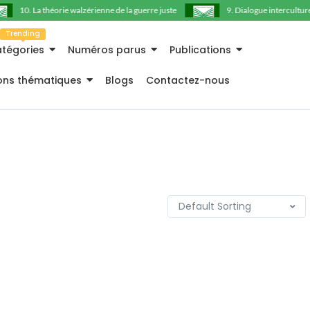
10. La théorie walzérienne de la guerre juste
9. Dialogue interculturel e
Trending
tégories
Numéros parus
Publications
ions thématiques
Blogs
Contactez-nous