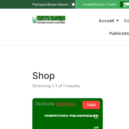
Perspectives News
11. La responsabilité pour l’autre
Accueil
Ca
Publicat
Shop
Showing 1–1 of 1 results
55.00
CFA
70.00
CFA
Sale