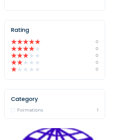
Rating
★
★
★
★
★
0
★
★
★
★
★
0
★
★
★
★
★
0
★
★
★
★
★
0
★
★
★
★
★
0
Category
Formations
1