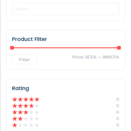
POPULAR THIS WEEK
No Posts Found!
Product Filter
EDITOR'S PICK
Price:
0CFA
—
999CFA
Filter
No Posts Found!
Rating
★
★
★
★
★
0
★
★
★
★
★
0
★
★
★
★
★
0
★
★
★
★
★
0
★
★
★
★
★
0