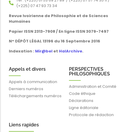
Tél : (+225) 01 53 69 27 89 / (+225) 07 57 74 35 11 /
(+225) 07 47 93 73 34
Revue Ivoirienne de Philosophie et de Sciences
Humaines
Papier ISSN 2313-7908 / En ligne ISSN 3079-7497
N° DÉPÔT LÉGAL 13196 du 16 Septembre 2016
Indexation :
Mir@bel
et
HalArchive
.
Appels et divers
PERSPECTIVES
PHILOSOPHIQUES
Appels à communication
Administration et Comité
Derniers numéros
Code éthique
Téléchargements numéros
Déclarations
Ligne éditoriale
Protocole de rédaction
Liens rapides